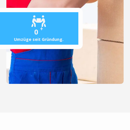
+
0
Umzüge seit Gründung.