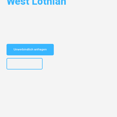
West Lothian
Entdecken Sie das
#1 Umzugsunternehmen in Basel
– Ihr
vertrauenswürdiger Begleiter für Umzüge Basel West Lothian!
Schnelle Antwort in garantiert unter 2 Minuten: Jetzt
unverbindlichen Kostenvoranschlag erhalten!
Unverbindlich anfragen
+41615882667