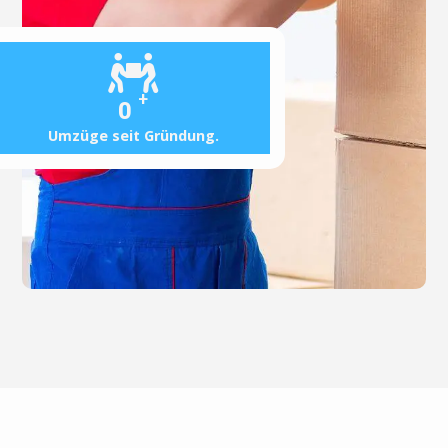
+
0
Umzüge seit Gründung.