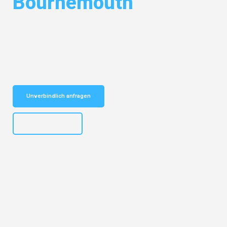
Bournemouth
Entdecken Sie das
#1 Umzugsunternehmen in Basel
– Ihr
vertrauenswürdiger Begleiter für Umzüge Basel Bournemouth!
Schnelle Antwort in garantiert unter 2 Minuten: Jetzt
unverbindlichen Kostenvoranschlag erhalten!
Unverbindlich anfragen
+41615882667