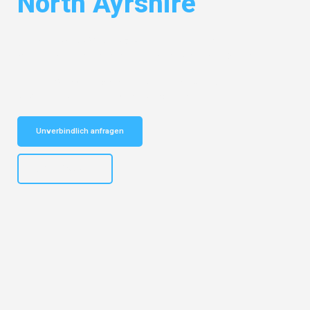
North Ayrshire
Entdecken Sie das
#1 Umzugsunternehmen in Basel
– Ihr
vertrauenswürdiger Begleiter für Umzüge Basel North Ayrshire!
Schnelle Antwort in garantiert unter 2 Minuten: Jetzt
unverbindlichen Kostenvoranschlag erhalten!
Unverbindlich anfragen
+41615882667