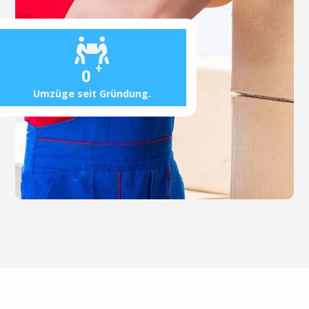
+
0
Umzüge seit Gründung.