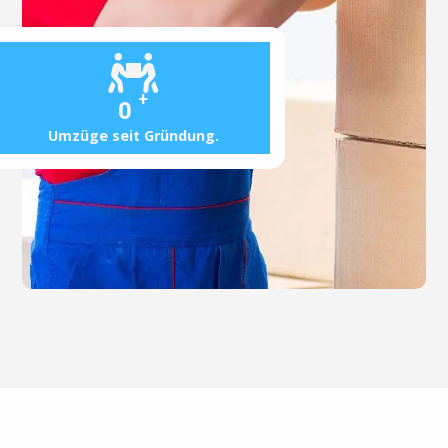
+
0
Umzüge seit Gründung.