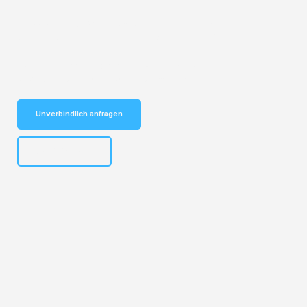
Entdecken Sie das
#1 Umzugsunternehmen in Basel
– Ihr
vertrauenswürdiger Begleiter für Umzüge Basel Sheffield!
Schnelle Antwort in garantiert unter 2 Minuten: Jetzt
unverbindlichen Kostenvoranschlag erhalten!
Unverbindlich anfragen
+41615882667