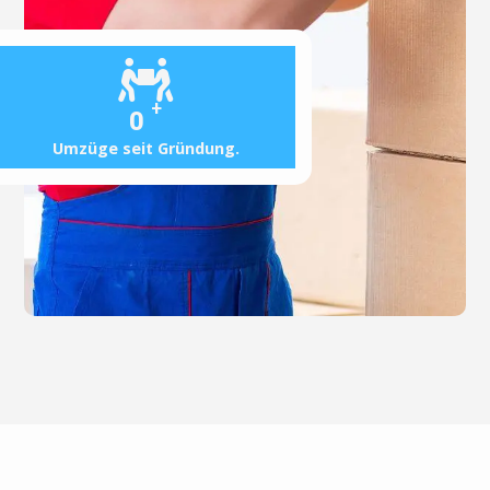
+
0
Umzüge seit Gründung.