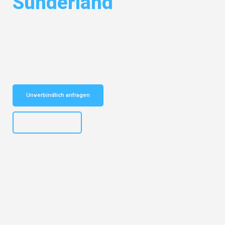
Sunderland
Entdecken Sie das
#1 Umzugsunternehmen in Basel
– Ihr
vertrauenswürdiger Begleiter für Umzüge Basel Sunderland!
Schnelle Antwort in garantiert unter 2 Minuten: Jetzt
unverbindlichen Kostenvoranschlag erhalten!
Unverbindlich anfragen
+41615882667