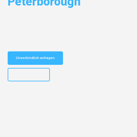
Peterborough
Entdecken Sie das
#1 Umzugsunternehmen in Basel
– Ihr
vertrauenswürdiger Begleiter für Umzüge Basel Peterborough!
Schnelle Antwort in garantiert unter 2 Minuten: Jetzt
unverbindlichen Kostenvoranschlag erhalten!
Unverbindlich anfragen
+41615882667