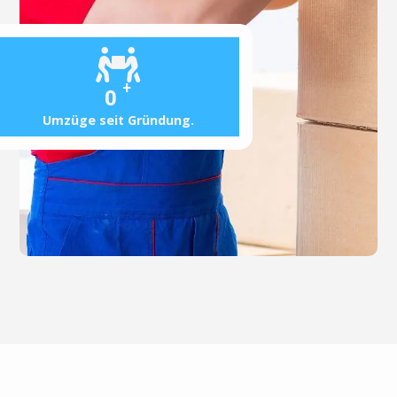
+
0
Umzüge seit Gründung.