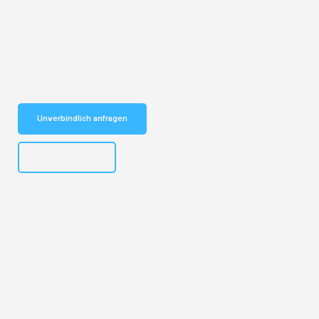
Entdecken Sie das
#1 Umzugsunternehmen in Basel
– Ihr
vertrauenswürdiger Begleiter für Umzüge Basel Bedford!
Schnelle Antwort in garantiert unter 2 Minuten: Jetzt
unverbindlichen Kostenvoranschlag erhalten!
Unverbindlich anfragen
+41615882667