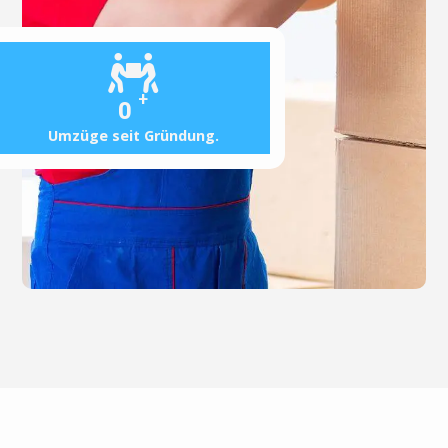
+
0
Umzüge seit Gründung.