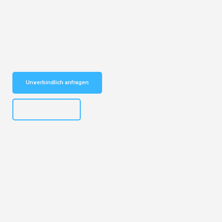
Entdecken Sie das
#1 Umzugsunternehmen in Basel
– Ihr
vertrauenswürdiger Begleiter für Umzüge Basel Exeter!
Schnelle Antwort in garantiert unter 2 Minuten: Jetzt
unverbindlichen Kostenvoranschlag erhalten!
Unverbindlich anfragen
+41615882667