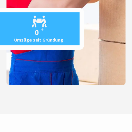
+
0
Umzüge seit Gründung.