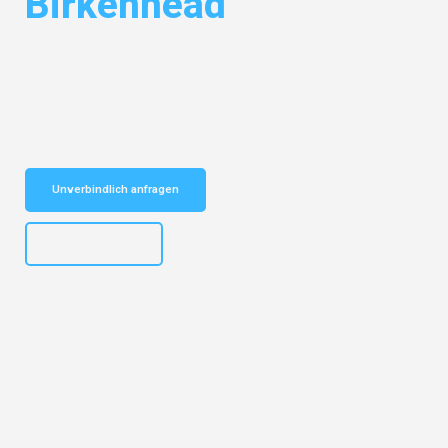
Birkenhead
Entdecken Sie das
#1 Umzugsunternehmen in Basel
– Ihr
vertrauenswürdiger Begleiter für Umzüge Basel Birkenhead!
Schnelle Antwort in garantiert unter 2 Minuten: Jetzt
unverbindlichen Kostenvoranschlag erhalten!
Unverbindlich anfragen
+41615882667