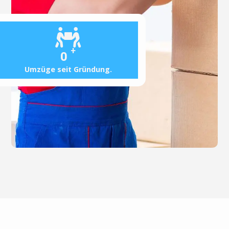
+
0
Umzüge seit Gründung.