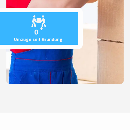
+
0
Umzüge seit Gründung.