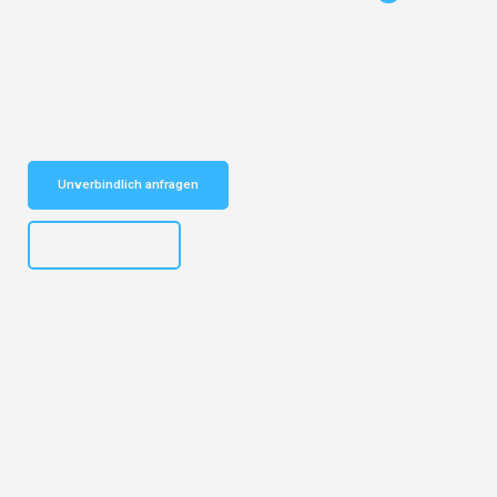
Entdecken Sie das
#1 Umzugsunternehmen in Basel
– Ihr
vertrauenswürdiger Begleiter für Umzüge Basel Slough!
Schnelle Antwort in garantiert unter 2 Minuten: Jetzt
unverbindlichen Kostenvoranschlag erhalten!
Unverbindlich anfragen
+41615882667