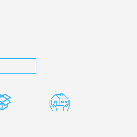
 Ihr
on-Trent!
zt
615882667
stenlose
Erfahrene
rpackung
Umzugsprofis