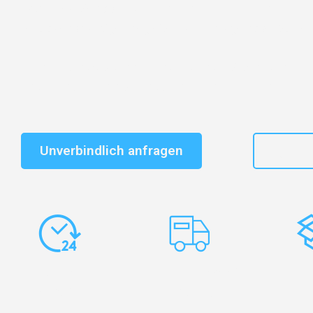
Entdecken Sie das
#1 Umzugsunternehmen in Basel
–
vertrauenswürdiger Begleiter für Umzüge Basel Stoke-
Schnelle Antwort in garantiert unter 2 Minuten: Jet
unverbindlichen Kostenvoranschlag erhalten!
Unverbindlich anfragen
+41
Express-
Europaweite
Ko
Abwicklung
Transporte
Ve