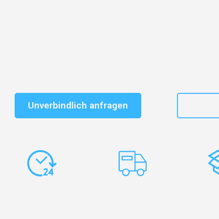
Entdecken Sie das
#1 Umzugsunternehmen in Basel
–
vertrauenswürdiger Begleiter für Umzüge Basel Readin
Schnelle Antwort in garantiert unter 2 Minuten: Jet
unverbindlichen Kostenvoranschlag erhalten!
Unverbindlich anfragen
+41
Express-
Europaweite
Ko
Abwicklung
Transporte
Ve