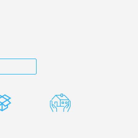
 Ihr
g!
zt
615882667
stenlose
Erfahrene
rpackung
Umzugsprofis