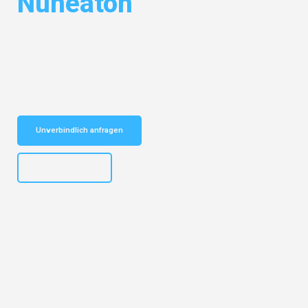
Nuneaton
Entdecken Sie das
#1 Umzugsunternehmen in Basel
– Ihr
vertrauenswürdiger Begleiter für Umzüge Basel Nuneaton!
Schnelle Antwort in garantiert unter 2 Minuten: Jetzt
unverbindlichen Kostenvoranschlag erhalten!
Unverbindlich anfragen
+41615882667