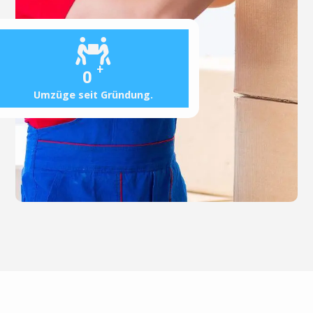
+
0
Umzüge seit Gründung.