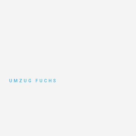
UMZUG FUCHS
Umzug Bas
Entdecken Sie das
#1 Umzugsunternehmen in Basel
–
vertrauenswürdiger Begleiter für Umzüge Basel Zenica