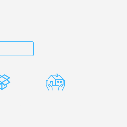
zt
615882667
stenlose
Erfahrene
rpackung
Umzugsprofis