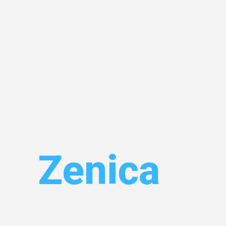
el
Zenica
 Ihr
!