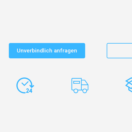
Schnelle Antwort in garantiert unter 2 Minuten: Jet
unverbindlichen Kostenvoranschlag erhalten!
Unverbindlich anfragen
+41
Express-
Europaweite
Ko
Abwicklung
Transporte
Ve