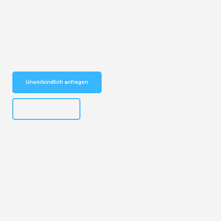
Entdecken Sie das
#1 Umzugsunternehmen in Basel
– Ihr
vertrauenswürdiger Begleiter für Umzüge Basel Sotschi!
Schnelle Antwort in garantiert unter 2 Minuten: Jetzt
unverbindlichen Kostenvoranschlag erhalten!
Unverbindlich anfragen
+41615882667