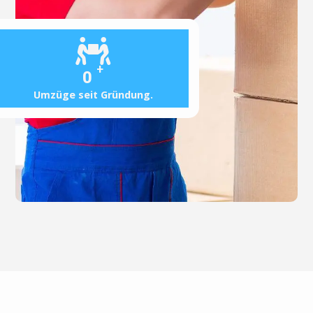
+
0
Umzüge seit Gründung.