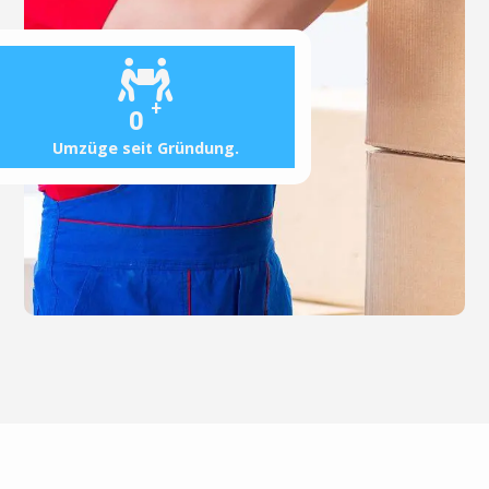
+
0
Umzüge seit Gründung.