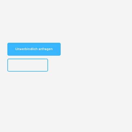
Entdecken Sie das
#1 Umzugsunternehmen in Basel
– Ihr
vertrauenswürdiger Begleiter für Umzüge Basel Mostar!
Schnelle Antwort in garantiert unter 2 Minuten: Jetzt
unverbindlichen Kostenvoranschlag erhalten!
Unverbindlich anfragen
+41615882667