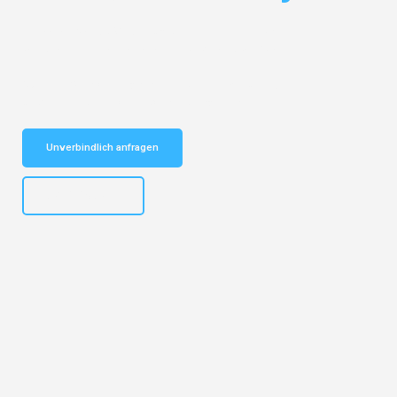
Entdecken Sie das
#1 Umzugsunternehmen in Basel
– Ihr
vertrauenswürdiger Begleiter für Umzüge Basel Osijek!
Schnelle Antwort in garantiert unter 2 Minuten: Jetzt
unverbindlichen Kostenvoranschlag erhalten!
Unverbindlich anfragen
+41615882667