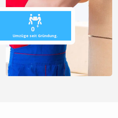
+
0
Umzüge seit Gründung.