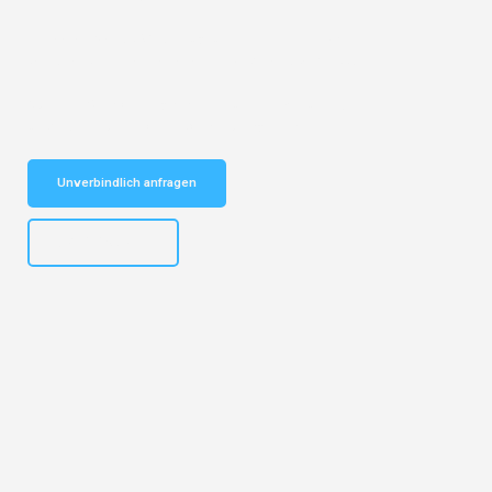
Entdecken Sie das
#1 Umzugsunternehmen in Basel
– Ihr
vertrauenswürdiger Begleiter für Umzüge Basel Nikosia!
Schnelle Antwort in garantiert unter 2 Minuten: Jetzt
unverbindlichen Kostenvoranschlag erhalten!
Unverbindlich anfragen
+41615882667