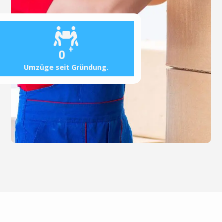
+
0
Umzüge seit Gründung.