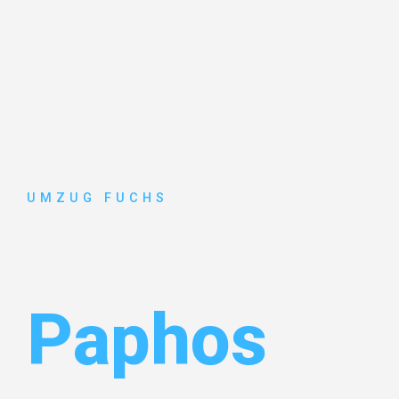
UMZUG FUCHS
Umzug Bas
Paphos