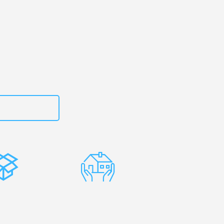
 Ihr
s!
zt
615882667
stenlose
Erfahrene
rpackung
Umzugsprofis