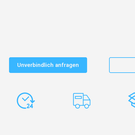
Entdecken Sie das
#1 Umzugsunternehmen in Basel
–
vertrauenswürdiger Begleiter für Umzüge Basel Papho
Schnelle Antwort in garantiert unter 2 Minuten: Jet
unverbindlichen Kostenvoranschlag erhalten!
Unverbindlich anfragen
+41
Express-
Europaweite
Ko
Abwicklung
Transporte
Ve