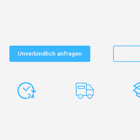
Schnelle Antwort in garantiert unter 2 Minuten: Jet
unverbindlichen Kostenvoranschlag erhalten!
Unverbindlich anfragen
+41
Express-
Europaweite
Ko
Abwicklung
Transporte
Ve