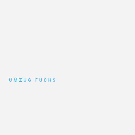
UMZUG FUCHS
Umzug Bas
Entdecken Sie das
#1 Umzugsunternehmen in Basel
–
vertrauenswürdiger Begleiter für Umzüge Basel Trento