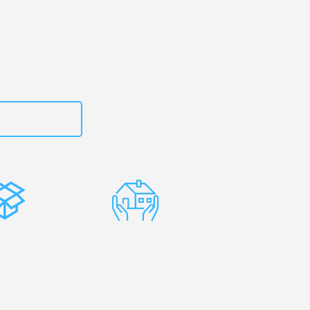
zt
615882667
stenlose
Erfahrene
rpackung
Umzugsprofis