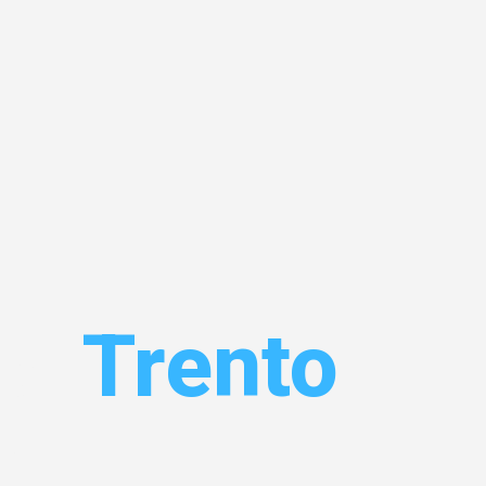
el
Trento
 Ihr
!