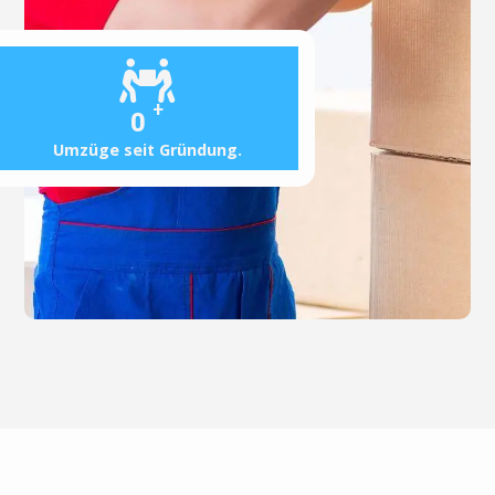
+
0
Umzüge seit Gründung.