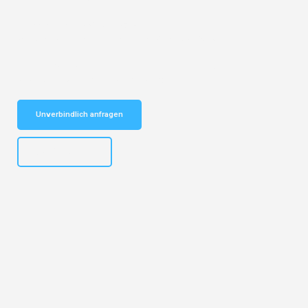
Entdecken Sie das
#1 Umzugsunternehmen in Basel
– Ihr
vertrauenswürdiger Begleiter für Umzüge Basel Sassari!
Schnelle Antwort in garantiert unter 2 Minuten: Jetzt
unverbindlichen Kostenvoranschlag erhalten!
Unverbindlich anfragen
+41615882667