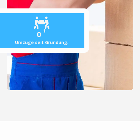
+
0
Umzüge seit Gründung.