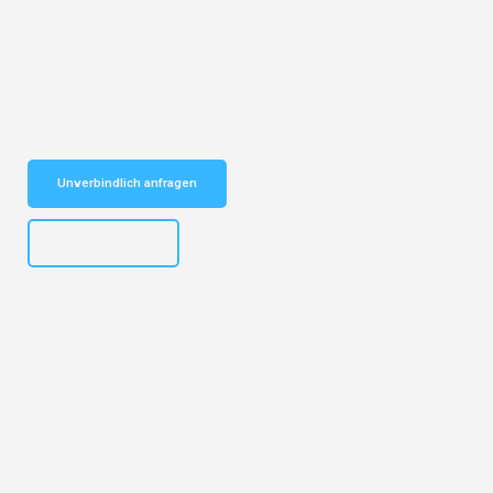
Entdecken Sie das
#1 Umzugsunternehmen in Basel
– Ihr
vertrauenswürdiger Begleiter für Umzüge Basel Forli!
Schnelle Antwort in garantiert unter 2 Minuten: Jetzt
unverbindlichen Kostenvoranschlag erhalten!
Unverbindlich anfragen
+41615882667