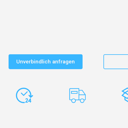
Entdecken Sie das
#1 Umzugsunternehmen in Basel
–
vertrauenswürdiger Begleiter für Umzüge Basel Catani
Schnelle Antwort in garantiert unter 2 Minuten: Jet
unverbindlichen Kostenvoranschlag erhalten!
Unverbindlich anfragen
+41
Express-
Europaweite
Ko
Abwicklung
Transporte
Ve