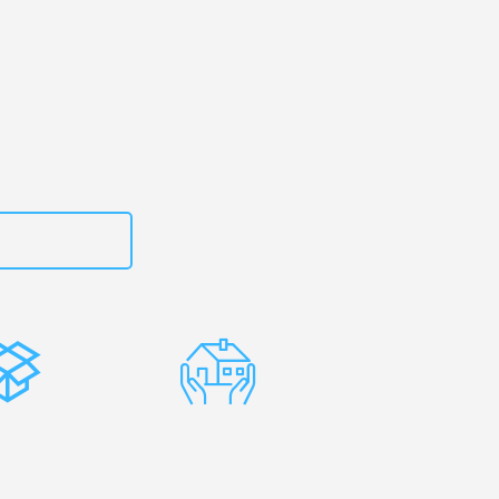
 Ihr
a!
zt
615882667
stenlose
Erfahrene
rpackung
Umzugsprofis