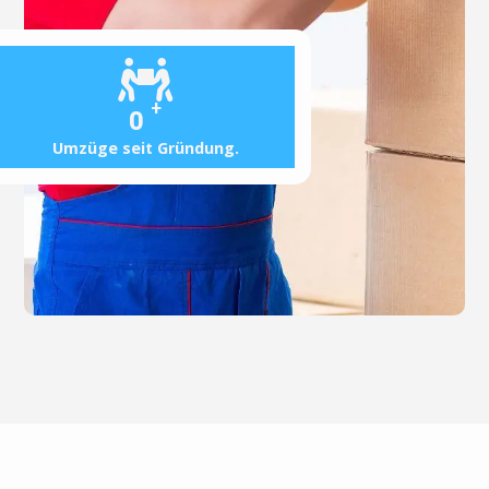
+
0
Umzüge seit Gründung.