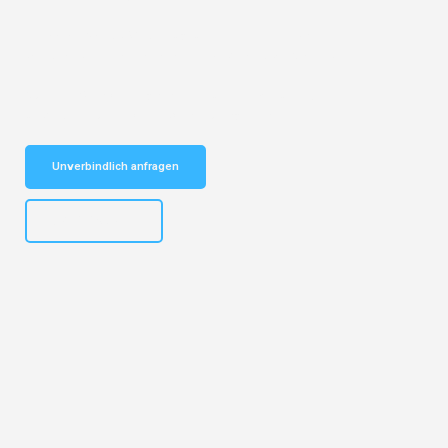
Entdecken Sie das
#1 Umzugsunternehmen in Basel
– Ihr
vertrauenswürdiger Begleiter für Umzüge Basel Palermo!
Schnelle Antwort in garantiert unter 2 Minuten: Jetzt
unverbindlichen Kostenvoranschlag erhalten!
Unverbindlich anfragen
+41615882667