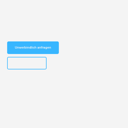
Entdecken Sie das
#1 Umzugsunternehmen in Basel
– Ihr
vertrauenswürdiger Begleiter für Umzüge Basel Wien!
Schnelle Antwort in garantiert unter 2 Minuten: Jetzt
unverbindlichen Kostenvoranschlag erhalten!
Unverbindlich anfragen
+41615882667