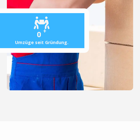
+
0
Umzüge seit Gründung.