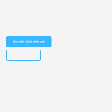
Entdecken Sie das
#1 Umzugsunternehmen in Basel
– Ihr
vertrauenswürdiger Begleiter für Umzüge Basel Graz!
Schnelle Antwort in garantiert unter 2 Minuten: Jetzt
unverbindlichen Kostenvoranschlag erhalten!
Unverbindlich anfragen
+41615882667