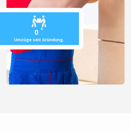
+
0
Umzüge seit Gründung.