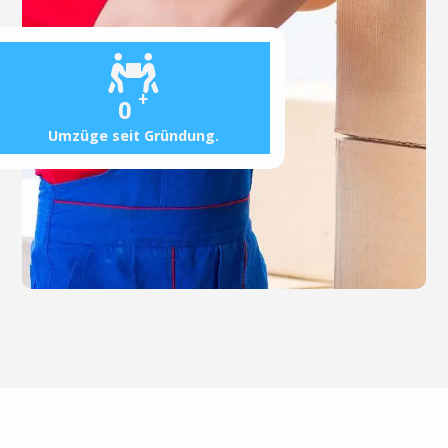
+
0
Umzüge seit Gründung.