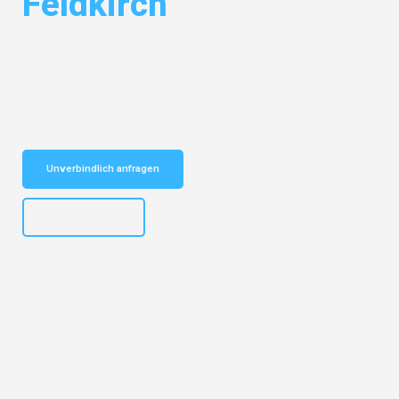
Feldkirch
Entdecken Sie das
#1 Umzugsunternehmen in Basel
– Ihr
vertrauenswürdiger Begleiter für Umzüge Basel Feldkirch!
Schnelle Antwort in garantiert unter 2 Minuten: Jetzt
unverbindlichen Kostenvoranschlag erhalten!
Unverbindlich anfragen
+41615882667