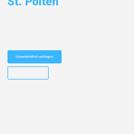
St. Pölten
Entdecken Sie das
#1 Umzugsunternehmen in Basel
– Ihr
vertrauenswürdiger Begleiter für Umzüge Basel St. Pölten!
Schnelle Antwort in garantiert unter 2 Minuten: Jetzt
unverbindlichen Kostenvoranschlag erhalten!
Unverbindlich anfragen
+41615882667