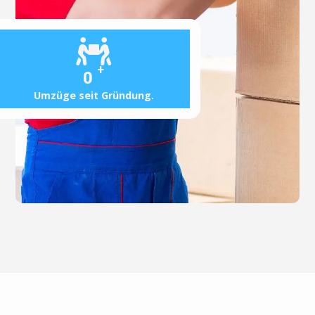
+
0
Umzüge seit Gründung.