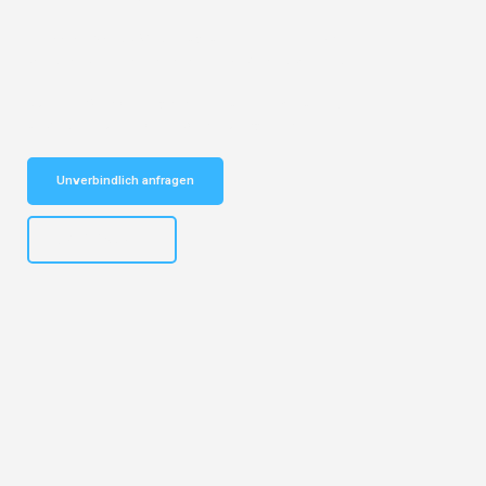
Entdecken Sie das
#1 Umzugsunternehmen in Basel
– Ihr
vertrauenswürdiger Begleiter für Umzüge Basel Turhal!
Schnelle Antwort in garantiert unter 2 Minuten: Jetzt
unverbindlichen Kostenvoranschlag erhalten!
Unverbindlich anfragen
+41615882667