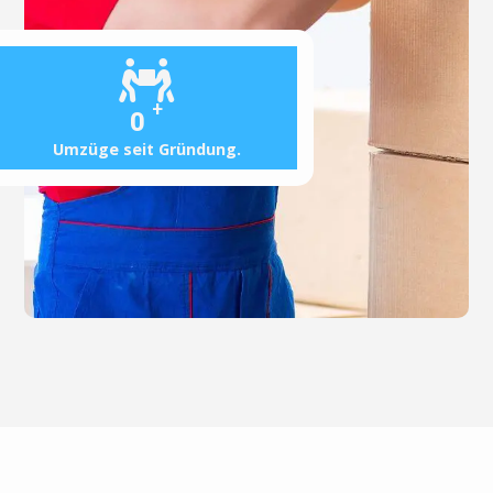
+
0
Umzüge seit Gründung.