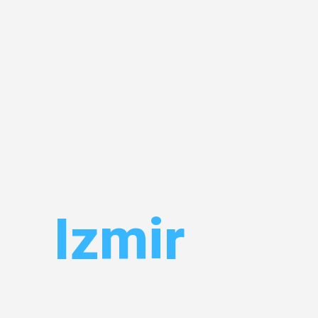
el
Izmir
 Ihr