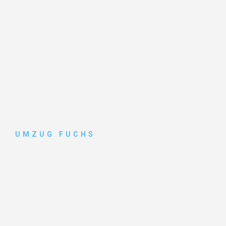
UMZUG FUCHS
Umzug Bas
Entdecken Sie das
#1 Umzugsunternehmen in Basel
–
vertrauenswürdiger Begleiter für Umzüge Basel Izmir!