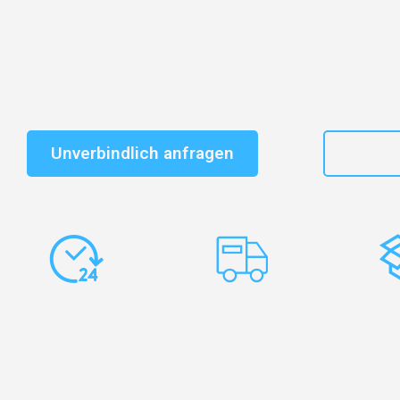
Schnelle Antwort in garantiert unter 2 Minuten: Jet
unverbindlichen Kostenvoranschlag erhalten!
Unverbindlich anfragen
+41
Express-
Europaweite
Ko
Abwicklung
Transporte
Ve