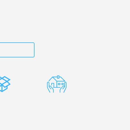
zt
615882667
stenlose
Erfahrene
rpackung
Umzugsprofis