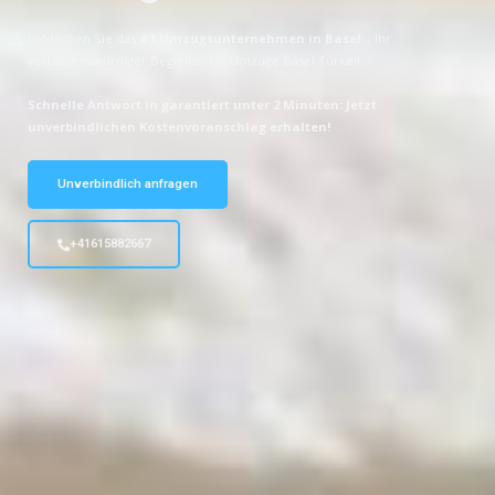
Entdecken Sie das
#1 Umzugsunternehmen in Basel
– Ihr
vertrauenswürdiger Begleiter für Umzüge Basel Türkei!
Schnelle Antwort in garantiert unter 2 Minuten: Jetzt
unverbindlichen Kostenvoranschlag erhalten!
Unverbindlich anfragen
+41615882667