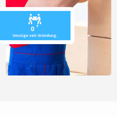
+
0
Umzüge seit Gründung.