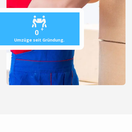
+
0
Umzüge seit Gründung.