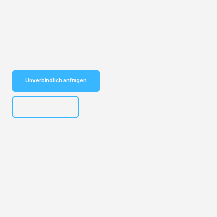
Entdecken Sie das
#1 Umzugsunternehmen in Basel
– Ihr
vertrauenswürdiger Begleiter für Umzüge Basel Sabadell!
Schnelle Antwort in garantiert unter 2 Minuten: Jetzt
unverbindlichen Kostenvoranschlag erhalten!
Unverbindlich anfragen
+41615882667