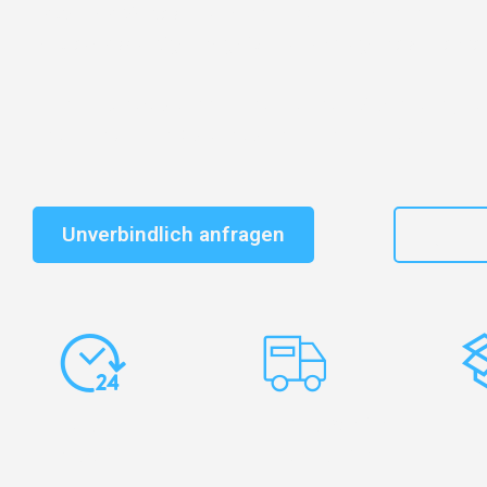
Entdecken Sie das
#1 Umzugsunternehmen in Basel
–
vertrauenswürdiger Begleiter für Umzüge Basel Palma 
Schnelle Antwort in garantiert unter 2 Minuten: Jet
unverbindlichen Kostenvoranschlag erhalten!
Unverbindlich anfragen
+41
Express-
Europaweite
Ko
Abwicklung
Transporte
Ve