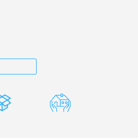
 Ihr
de Mallorca!
zt
615882667
stenlose
Erfahrene
rpackung
Umzugsprofis