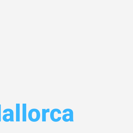
el
allorca