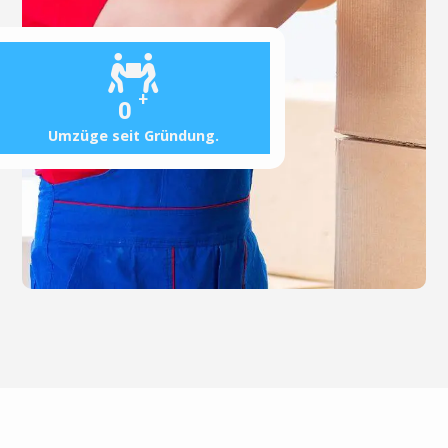
+
0
Umzüge seit Gründung.