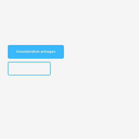
Entdecken Sie das
#1 Umzugsunternehmen in Basel
– Ihr
vertrauenswürdiger Begleiter für Umzüge Basel Pitesti!
Schnelle Antwort in garantiert unter 2 Minuten: Jetzt
unverbindlichen Kostenvoranschlag erhalten!
Unverbindlich anfragen
+41615882667