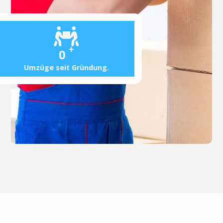
+
0
Umzüge seit Gründung.