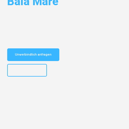
Baia Mare
Entdecken Sie das
#1 Umzugsunternehmen in Basel
– Ihr
vertrauenswürdiger Begleiter für Umzüge Basel Baia Mare!
Schnelle Antwort in garantiert unter 2 Minuten: Jetzt
unverbindlichen Kostenvoranschlag erhalten!
Unverbindlich anfragen
+41615882667