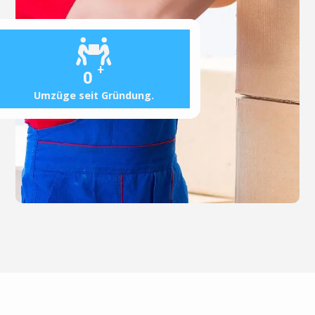
+
0
Umzüge seit Gründung.