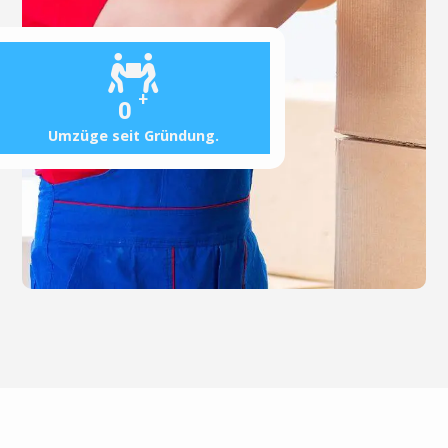
+
0
Umzüge seit Gründung.