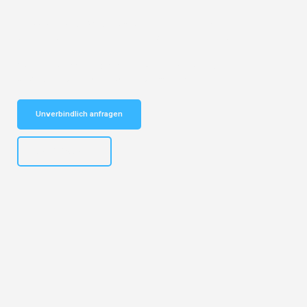
Entdecken Sie das
#1 Umzugsunternehmen in Basel
– Ihr
vertrauenswürdiger Begleiter für Umzüge Basel Bukarest!
Schnelle Antwort in garantiert unter 2 Minuten: Jetzt
unverbindlichen Kostenvoranschlag erhalten!
Unverbindlich anfragen
+41615882667