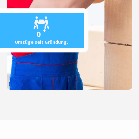
+
0
Umzüge seit Gründung.