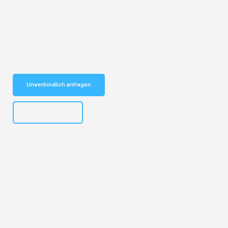
Entdecken Sie das
#1 Umzugsunternehmen in Basel
– Ihr
vertrauenswürdiger Begleiter für Umzüge Basel Budweis!
Schnelle Antwort in garantiert unter 2 Minuten: Jetzt
unverbindlichen Kostenvoranschlag erhalten!
Unverbindlich anfragen
+41615882667