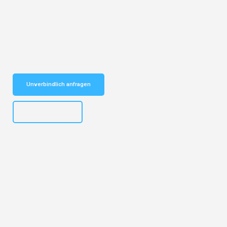
Entdecken Sie das
#1 Umzugsunternehmen in Basel
– Ihr
vertrauenswürdiger Begleiter für Umzüge Basel Brünn!
Schnelle Antwort in garantiert unter 2 Minuten: Jetzt
unverbindlichen Kostenvoranschlag erhalten!
Unverbindlich anfragen
+41615882667