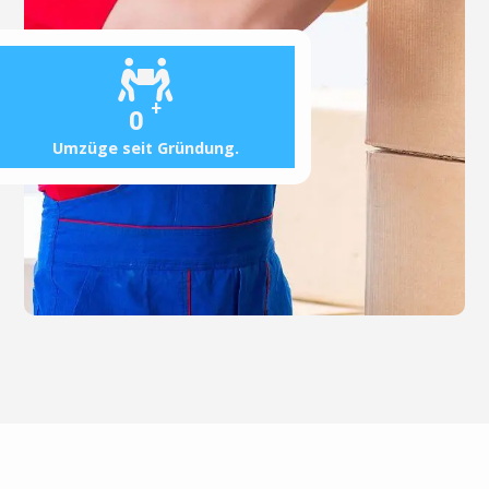
+
0
Umzüge seit Gründung.