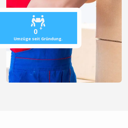
+
0
Umzüge seit Gründung.