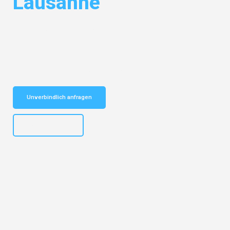
Lausanne
Entdecken Sie das
#1 Umzugsunternehmen in Basel
– Ihr
vertrauenswürdiger Begleiter für Umzüge Basel Lausanne!
Schnelle Antwort in garantiert unter 2 Minuten: Jetzt
unverbindlichen Kostenvoranschlag erhalten!
Unverbindlich anfragen
+41615882667