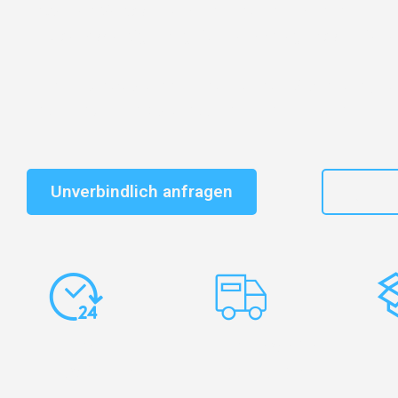
Entdecken Sie das
#1 Umzugsunternehmen in Basel
–
vertrauenswürdiger Begleiter für Umzüge Basel Fribou
Schnelle Antwort in garantiert unter 2 Minuten: Jet
unverbindlichen Kostenvoranschlag erhalten!
Unverbindlich anfragen
+41
Express-
Europaweite
Ko
Abwicklung
Transporte
Ve