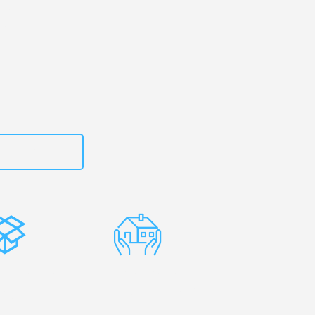
 Ihr
rg!
zt
615882667
stenlose
Erfahrene
rpackung
Umzugsprofis