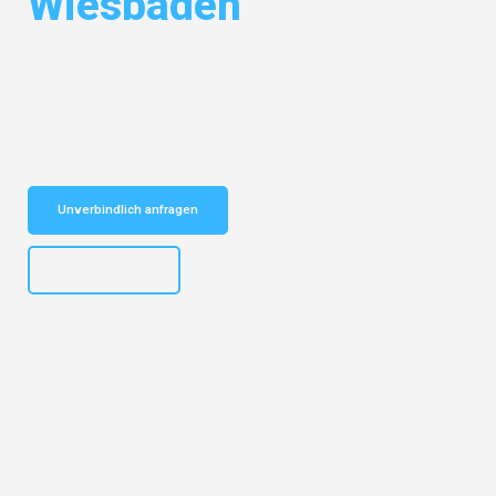
Wiesbaden
Entdecken Sie das
#1 Umzugsunternehmen in Basel
– Ihr
vertrauenswürdiger Begleiter für Umzüge Basel Wiesbaden!
Schnelle Antwort in garantiert unter 2 Minuten: Jetzt
unverbindlichen Kostenvoranschlag erhalten!
Unverbindlich anfragen
+41615882667