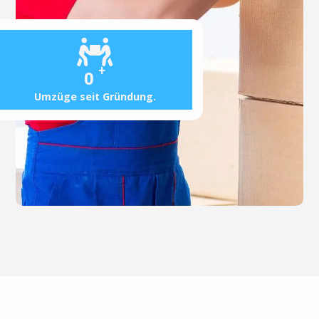
+
0
Umzüge seit Gründung.