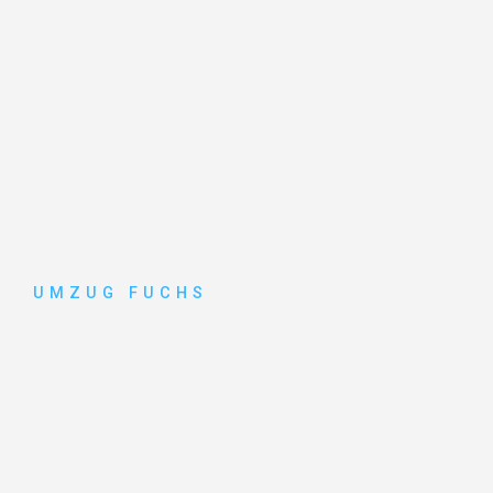
UMZUG FUCHS
Umzug Bas
Entdecken Sie das
#1 Umzugsunternehmen in Basel
–
vertrauenswürdiger Begleiter für Umzüge Basel Erfurt!