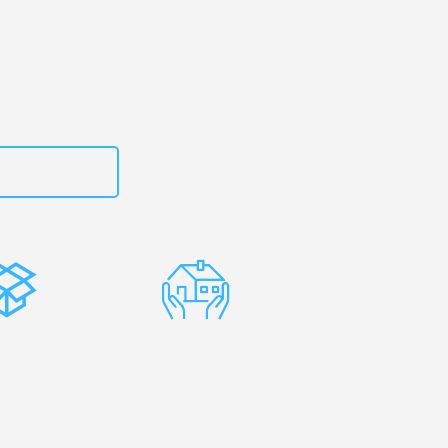
zt
615882667
stenlose
Erfahrene
rpackung
Umzugsprofis