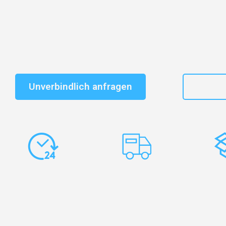
Schnelle Antwort in garantiert unter 2 Minuten: Jet
unverbindlichen Kostenvoranschlag erhalten!
Unverbindlich anfragen
+41
Express-
Europaweite
Ko
Abwicklung
Transporte
Ve