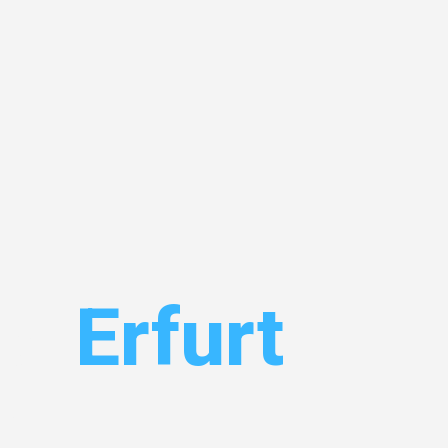
el
Erfurt
 Ihr