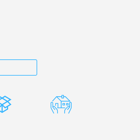
 Ihr
u!
zt
615882667
stenlose
Erfahrene
rpackung
Umzugsprofis