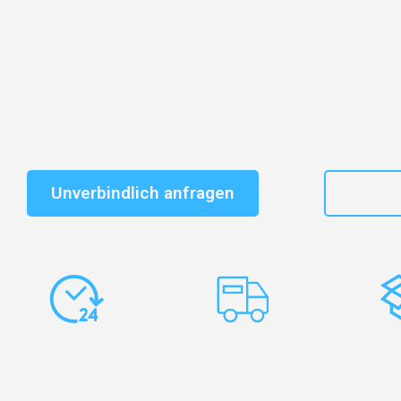
Entdecken Sie das
#1 Umzugsunternehmen in Basel
–
vertrauenswürdiger Begleiter für Umzüge Basel Kascha
Schnelle Antwort in garantiert unter 2 Minuten: Jet
unverbindlichen Kostenvoranschlag erhalten!
Unverbindlich anfragen
+41
Express-
Europaweite
Ko
Abwicklung
Transporte
Ve