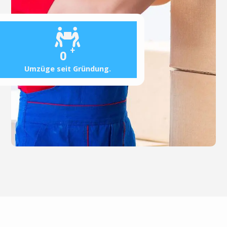
+
0
Umzüge seit Gründung.