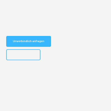
Entdecken Sie das
#1 Umzugsunternehmen in Basel
– Ihr
vertrauenswürdiger Begleiter für Umzüge Basel Poznań!
Schnelle Antwort in garantiert unter 2 Minuten: Jetzt
unverbindlichen Kostenvoranschlag erhalten!
Unverbindlich anfragen
+41615882667