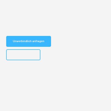
Entdecken Sie das
#1 Umzugsunternehmen in Basel
– Ihr
vertrauenswürdiger Begleiter für Umzüge Basel Alesund!
Schnelle Antwort in garantiert unter 2 Minuten: Jetzt
unverbindlichen Kostenvoranschlag erhalten!
Unverbindlich anfragen
+41615882667