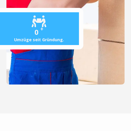
+
0
Umzüge seit Gründung.