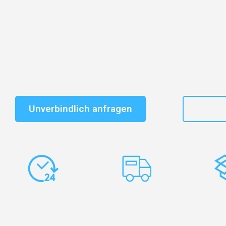
Entdecken Sie das
#1 Umzugsunternehmen in Basel
–
vertrauenswürdiger Begleiter für Umzüge Basel Esch-su
Schnelle Antwort in garantiert unter 2 Minuten: Jet
unverbindlichen Kostenvoranschlag erhalten!
Unverbindlich anfragen
+41
Express-
Europaweite
Ko
Abwicklung
Transporte
Ve