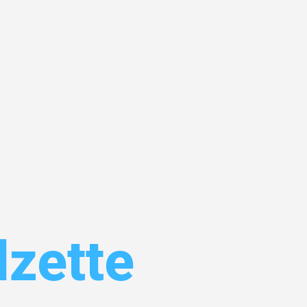
el
lzette