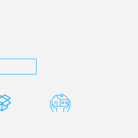
 Ihr
r-Alzette!
zt
615882667
stenlose
Erfahrene
rpackung
Umzugsprofis