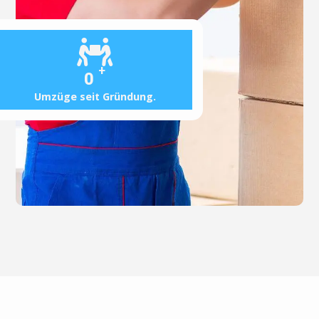
+
0
Umzüge seit Gründung.