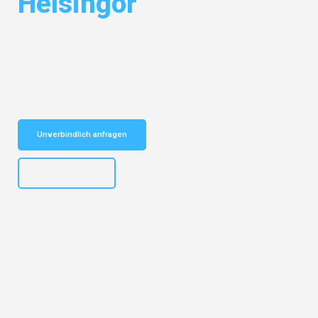
Helsingor
Entdecken Sie das
#1 Umzugsunternehmen in Basel
– Ihr
vertrauenswürdiger Begleiter für Umzüge Basel Helsingor!
Schnelle Antwort in garantiert unter 2 Minuten: Jetzt
unverbindlichen Kostenvoranschlag erhalten!
Unverbindlich anfragen
+41615882667